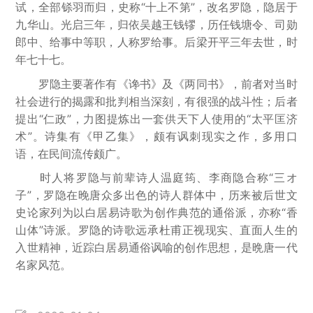
试，全部铩羽而归，史称“十上不第”，改名罗隐，隐居于
九华山。光启三年，归依吴越王钱镠，历任钱塘令、司勋
郎中、给事中等职，人称罗给事。后梁开平三年去世，时
年七十七。
罗隐主要著作有《谗书》及《两同书》，前者对当时
社会进行的揭露和批判相当深刻，有很强的战斗性；后者
提出“仁政”，力图提炼出一套供天下人使用的“太平匡济
术”。诗集有《甲乙集》，颇有讽刺现实之作，多用口
语，在民间流传颇广。
时人将罗隐与前辈诗人温庭筠、李商隐合称“三オ
子”，罗隐在晚唐众多出色的诗人群体中，历来被后世文
史论家列为以白居易诗歌为创作典范的通俗派，亦称“香
山体”诗派。罗隐的诗歌远承杜甫正视现实、直面人生的
入世精神，近踪白居易通俗讽喻的创作思想，是晩唐一代
名家风范。